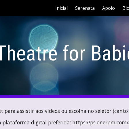
Inicial
Serenata
Apoio
Bi
ip to main content
Skip to navigat
Theatre for Babi
st para assistir aos vídeos ou escolha no seletor (canto 
a
plataforma digita
l preferida
:
https://ps.onerpm.com