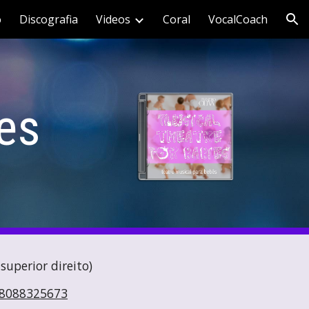
o
Discografia
Videos
Coral
VocalCoach
ion
es
superior direito)
/8088325673