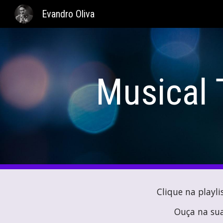
Evandro Oliva
Sk
Musical 
Clique na playli
Ouça
na
su